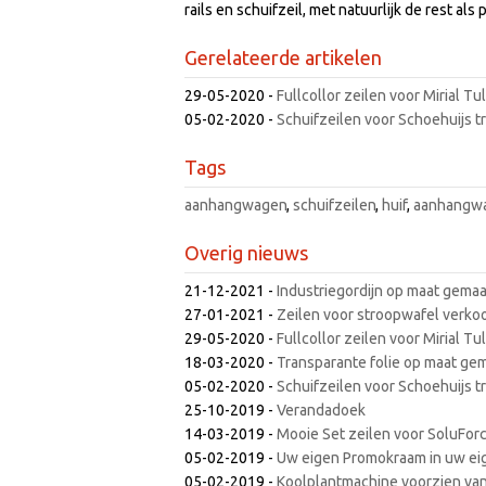
rails en schuifzeil, met natuurlijk de rest als
Gerelateerde artikelen
29-05-2020
-
Fullcollor zeilen voor Mirial Tu
05-02-2020
-
Schuifzeilen voor Schoehuijs tr
Tags
aanhangwagen
,
schuifzeilen
,
huif
,
aanhangwa
Overig nieuws
21-12-2021
-
Industriegordijn op maat gema
27-01-2021
-
Zeilen voor stroopwafel verk
29-05-2020
-
Fullcollor zeilen voor Mirial Tu
18-03-2020
-
Transparante folie op maat ge
05-02-2020
-
Schuifzeilen voor Schoehuijs tr
25-10-2019
-
Verandadoek
14-03-2019
-
Mooie Set zeilen voor SoluFor
05-02-2019
-
Uw eigen Promokraam in uw eige
05-02-2019
-
Koolplantmachine voorzien van 