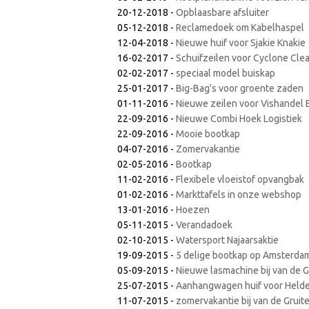
20-12-2018
-
Opblaasbare afsluiter
05-12-2018
-
Reclamedoek om Kabelhaspel
12-04-2018
-
Nieuwe huif voor Sjakie Knakie
16-02-2017
-
Schuifzeilen voor Cyclone Cle
02-02-2017
-
speciaal model buiskap
25-01-2017
-
Big-Bag's voor groente zaden
01-11-2016
-
Nieuwe zeilen voor Vishandel 
22-09-2016
-
Nieuwe Combi Hoek Logistiek
22-09-2016
-
Mooie bootkap
04-07-2016
-
Zomervakantie
02-05-2016
-
Bootkap
11-02-2016
-
Flexibele vloeistof opvangbak
01-02-2016
-
Markttafels in onze webshop
13-01-2016
-
Hoezen
05-11-2015
-
Verandadoek
02-10-2015
-
Watersport Najaarsaktie
19-09-2015
-
5 delige bootkap op Amsterda
05-09-2015
-
Nieuwe lasmachine bij van de G
25-07-2015
-
Aanhangwagen huif voor Helder 
11-07-2015
-
zomervakantie bij van de Gruite