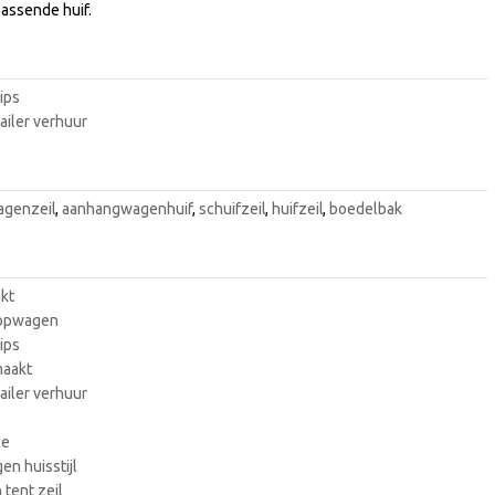
 passende huif.
lips
ailer verhuur
genzeil
,
aanhangwagenhuif
,
schuifzeil
,
huifzeil
,
boedelbak
akt
oopwagen
lips
maakt
ailer verhuur
ce
n huisstijl
tent zeil