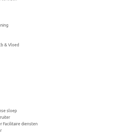
aning
Eb & Vloed
mse sloep
ruiter
Facilitaire diensten
r