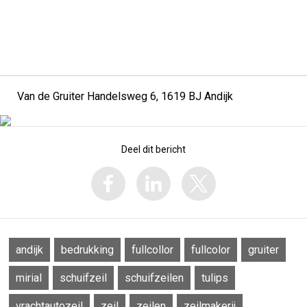
Van de Gruiter Handelsweg 6, 1619 BJ Andijk
Deel dit bericht
andijk
bedrukking
fullcollor
fullcolor
gruiter
mirial
schuifzeil
schuifzeilen
tulips
vrachtautozeil
zeil
zeilen
zeilmakerij