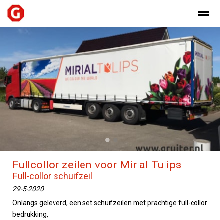
Home
Nieuws
Foto's
Bellen
E-
●
●
Fullcollor zeilen voor Mirial Tulips
Full-collor schuifzeil
29-5-2020
Onlangs geleverd, een set schuifzeilen met prachtige full-collor
bedrukking,