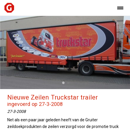
Home
Nieuws
Foto's
Bellen
E-
●
●
Nieuwe Zeilen Truckstar trailer
ingevoerd op 27-3-2008
27-3-2008
Net als een paar jaar geleden heeft van de Gruiter
zeildoekprodukten de zeilen verzorgd voor de promotie truck